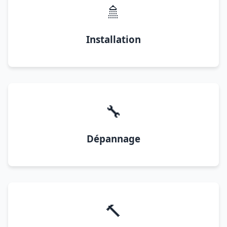
🚿
Installation
🔧
Dépannage
🔨