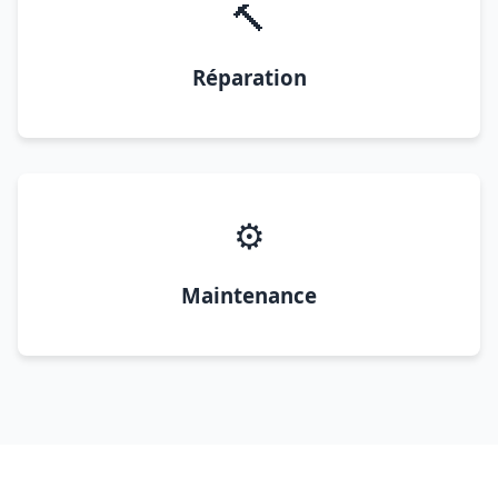
🔨
Réparation
⚙️
Maintenance