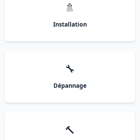
🚿
Installation
🔧
Dépannage
🔨