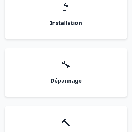
🚿
Installation
🔧
Dépannage
🔨