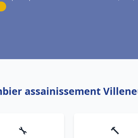
mbier assainissement Villen
🔧
🔨