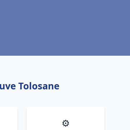
euve Tolosane
⚙️