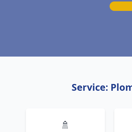
Service: Plo
🚿