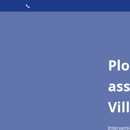
📞
Pl
as
Vil
Interventi