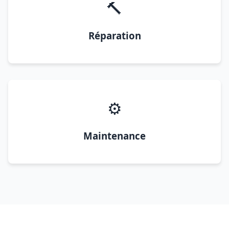
🔨
Réparation
⚙️
Maintenance