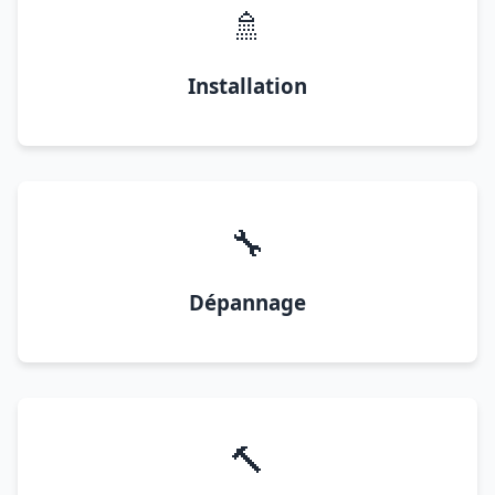
🚿
Installation
🔧
Dépannage
🔨