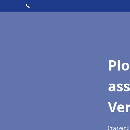
📞
Pl
as
Ver
Interventi