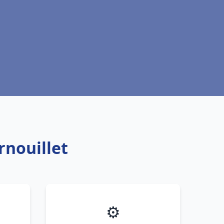
rnouillet
⚙️