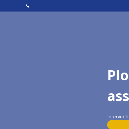
📞
Pl
as
Interventi