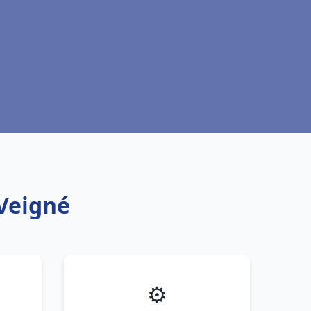
 Veigné
⚙️