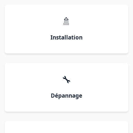
🚿
Installation
🔧
Dépannage