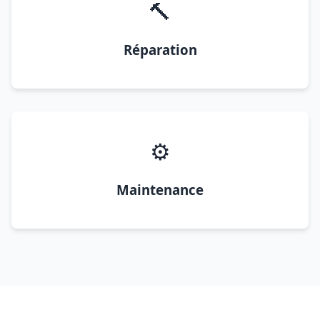
🔨
Réparation
⚙️
Maintenance