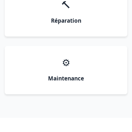
🔨
Réparation
⚙️
Maintenance