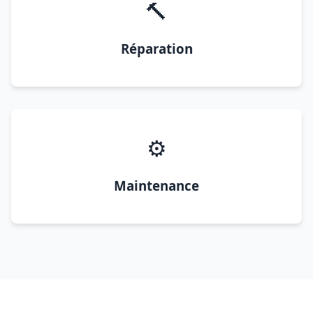
🔨
Réparation
⚙️
Maintenance