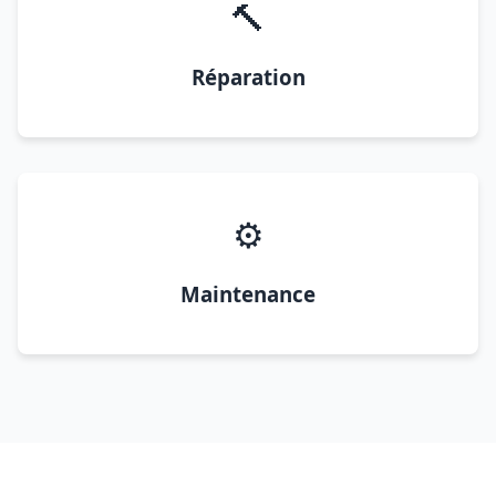
🔨
Réparation
⚙️
Maintenance