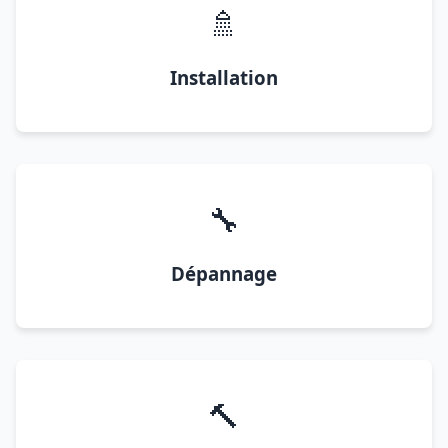
🚿
Installation
🔧
Dépannage
🔨