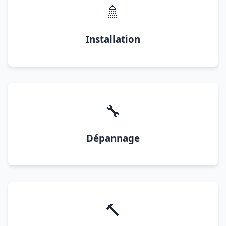
🚿
Installation
🔧
Dépannage
🔨