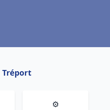
 Tréport
⚙️