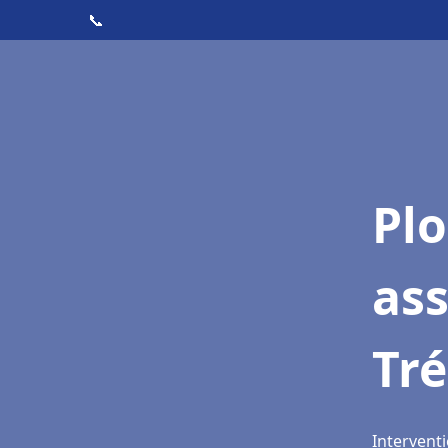
📞
Pl
as
Tr
Interventi