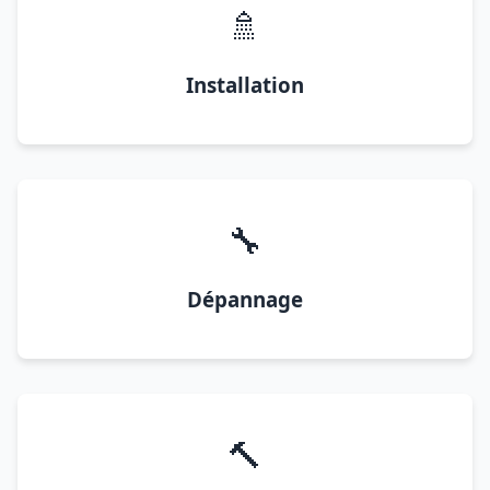
🚿
Installation
🔧
Dépannage
🔨