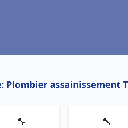
e: Plombier assainissement 
🔧
🔨