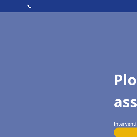
📞
Pl
as
Intervent