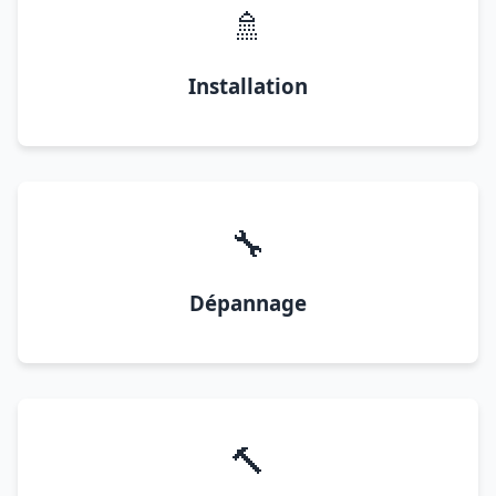
🚿
Installation
🔧
Dépannage
🔨