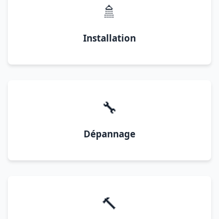
🚿
Installation
🔧
Dépannage
🔨