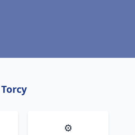
 Torcy
⚙️