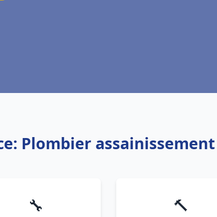
ce: Plombier assainissement
🔧
🔨