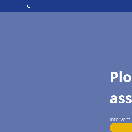
📞
Pl
as
Interventi