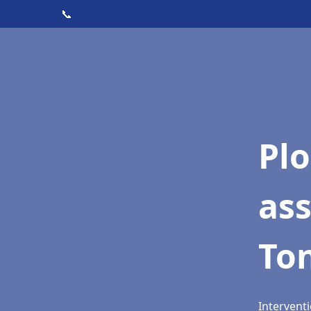
📞
Pl
as
To
Interventi