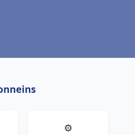
Tonneins
⚙️