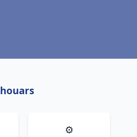
Thouars
⚙️