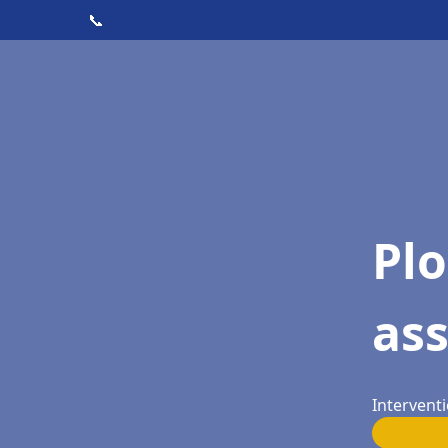
📞
Pl
as
Intervent