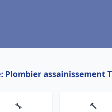
e: Plombier assainissement 
🔧
🔨