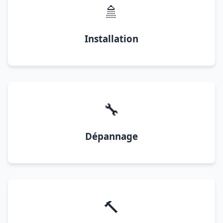
🚿
Installation
🔧
Dépannage
🔨