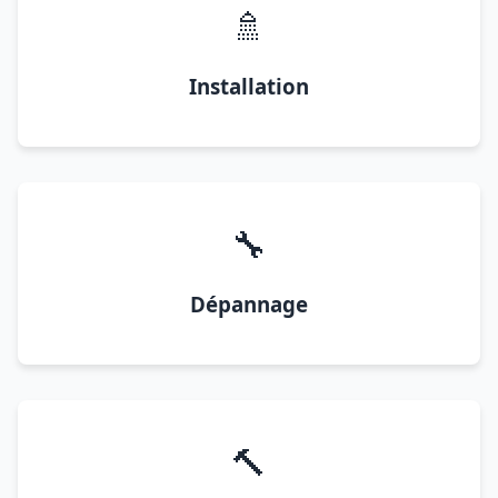
🚿
Installation
🔧
Dépannage
🔨