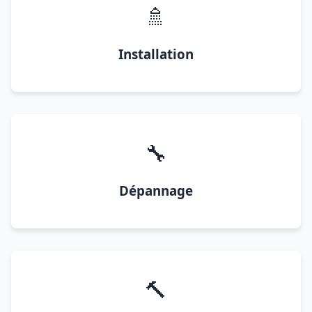
🚿
Installation
🔧
Dépannage
🔨