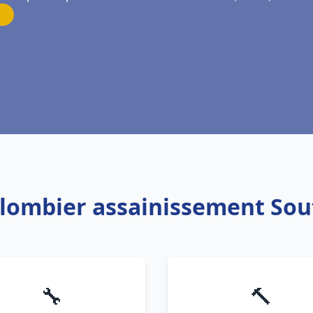
Plombier assainissement So
🔧
🔨