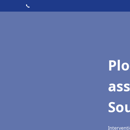
📞
Pl
as
So
Intervent