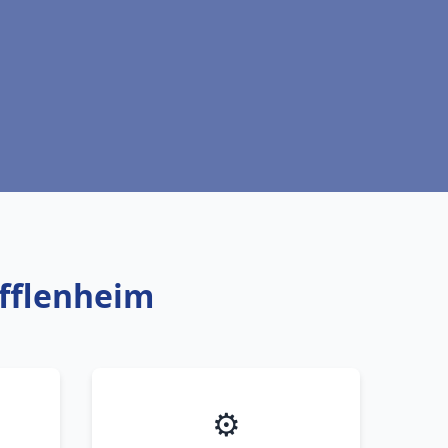
ufflenheim
⚙️