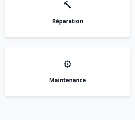
🔨
Réparation
⚙️
Maintenance