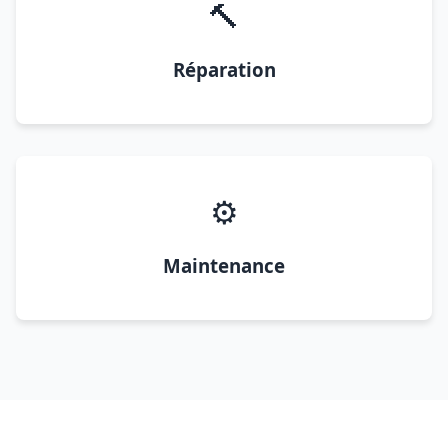
🔨
Réparation
⚙️
Maintenance