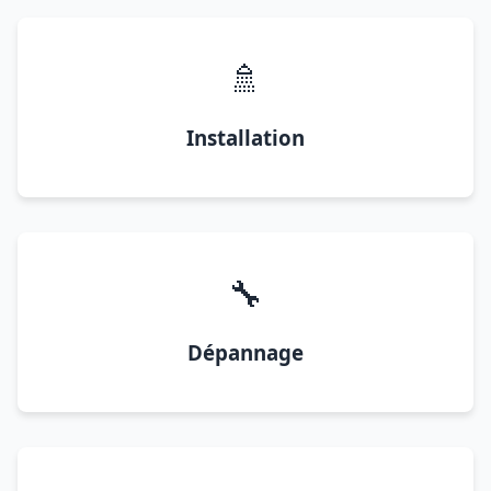
🚿
Installation
🔧
Dépannage