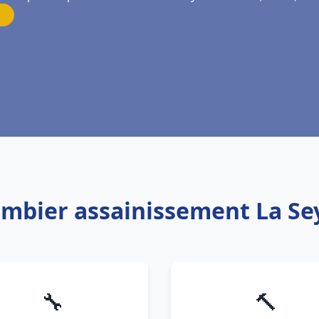
lombier assainissement La Se
🔧
🔨