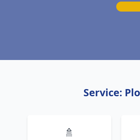
Service: P
🚿