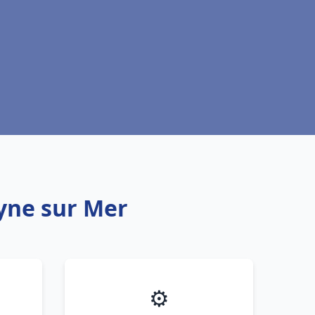
yne sur Mer
⚙️