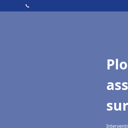
📞
Pl
as
su
Interventi