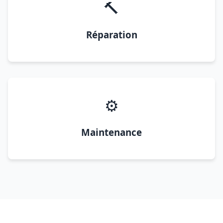
🔨
Réparation
⚙️
Maintenance