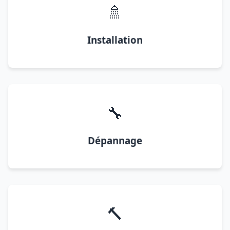
🚿
Installation
🔧
Dépannage
🔨