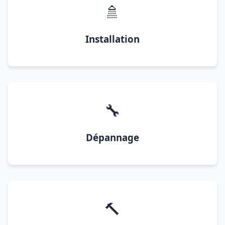
🚿
Installation
🔧
Dépannage
🔨