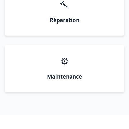
🔨
Réparation
⚙️
Maintenance