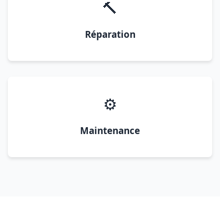
🔨
Réparation
⚙️
Maintenance