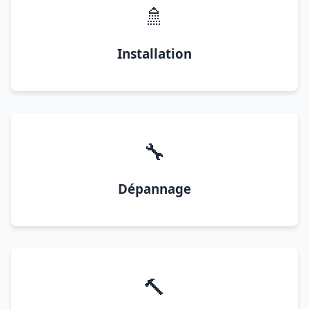
🚿
Installation
🔧
Dépannage
🔨