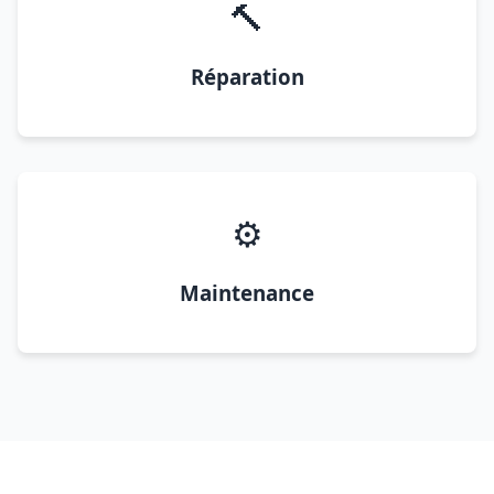
🔨
Réparation
⚙️
Maintenance