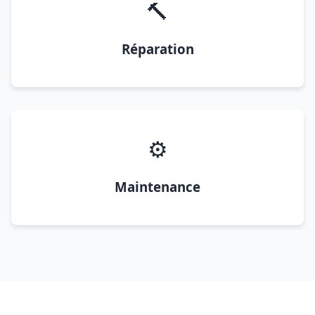
🔨
Réparation
⚙️
Maintenance