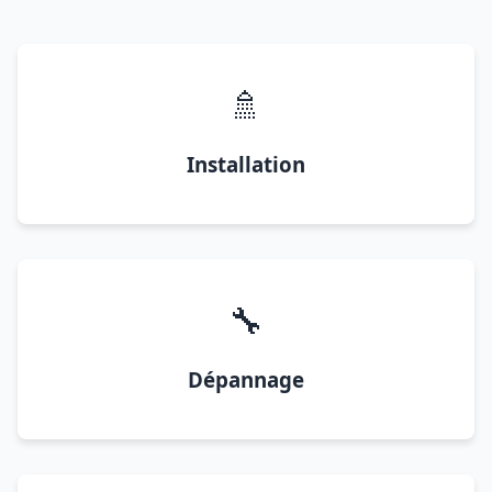
🚿
Installation
🔧
Dépannage