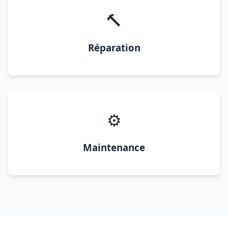
🔨
Réparation
⚙️
Maintenance