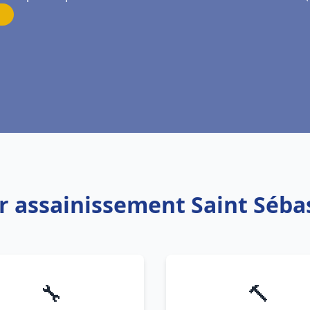
er assainissement Saint Séba
🔧
🔨