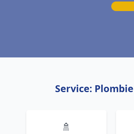
Service: Plombi
🚿