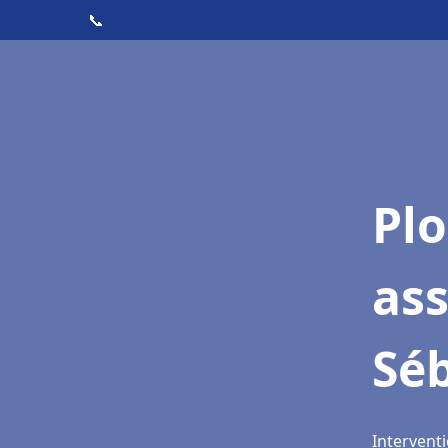
📞
Pl
as
Sé
Intervent