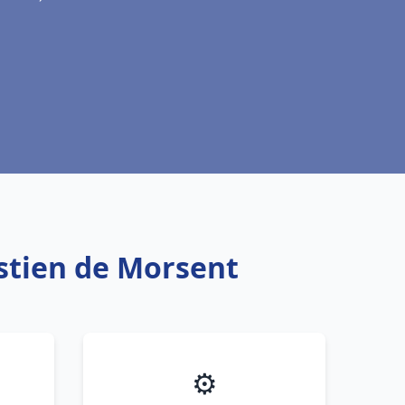
stien de Morsent
⚙️