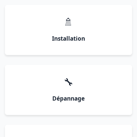
🚿
Installation
🔧
Dépannage