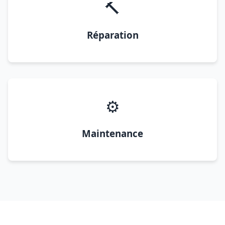
🔨
Réparation
⚙️
Maintenance