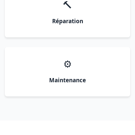
🔨
Réparation
⚙️
Maintenance