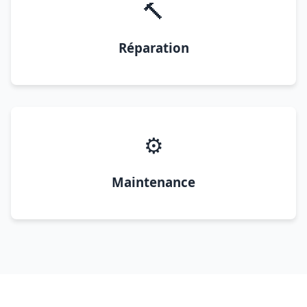
🔨
Réparation
⚙️
Maintenance