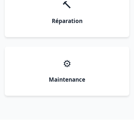
🔨
Réparation
⚙️
Maintenance