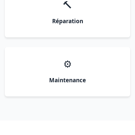
🔨
Réparation
⚙️
Maintenance