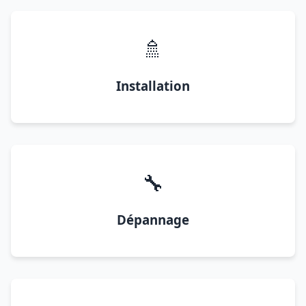
🚿
Installation
🔧
Dépannage