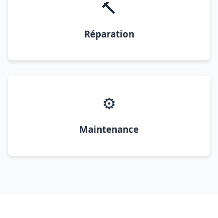
🔨
Réparation
⚙️
Maintenance