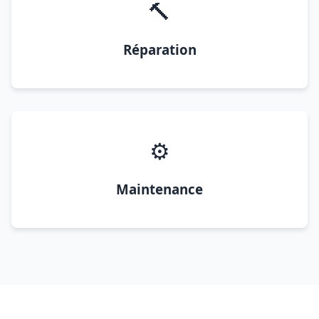
🔨
Réparation
⚙️
Maintenance