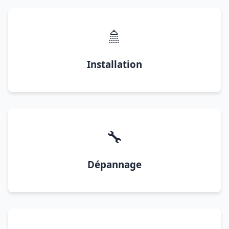
🚿
Installation
🔧
Dépannage