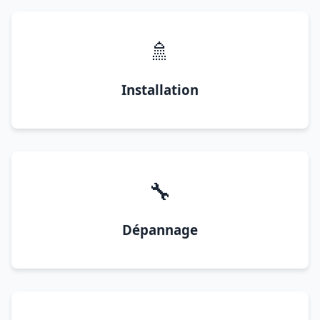
🚿
Installation
🔧
Dépannage