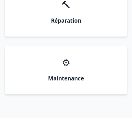
🔨
Réparation
⚙️
Maintenance