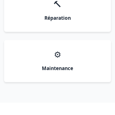
🔨
Réparation
⚙️
Maintenance