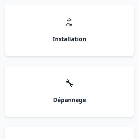
🚿
Installation
🔧
Dépannage