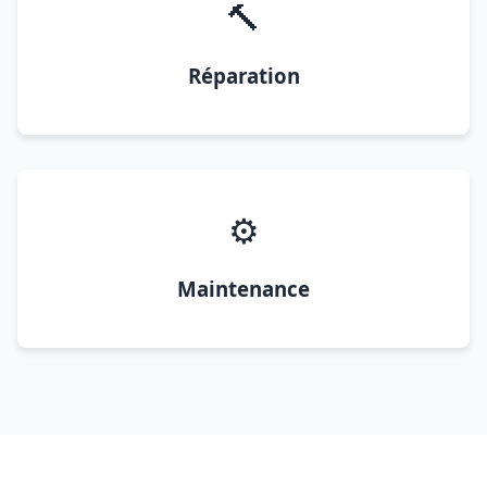
🔨
Réparation
⚙️
Maintenance