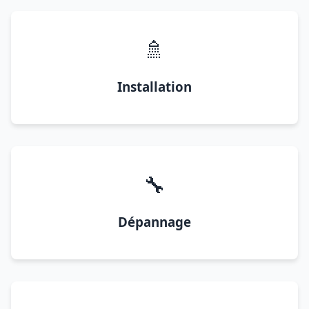
🚿
Installation
🔧
Dépannage